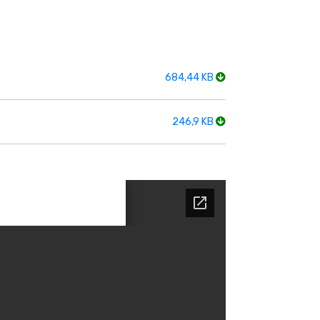
684,44 KB
246,9 KB