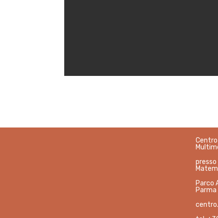
Centro 
Multime
presso
Matema
Parco 
Parma
centro.