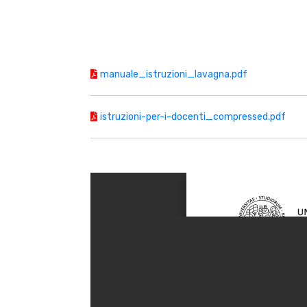
manuale_istruzioni_lavagna.pdf
istruzioni-per-i-docenti_compressed.pdf