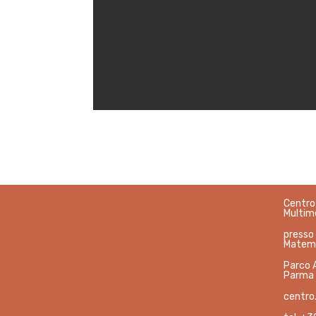
Centro 
Multime
presso
Matema
Parco 
Parma
centro.