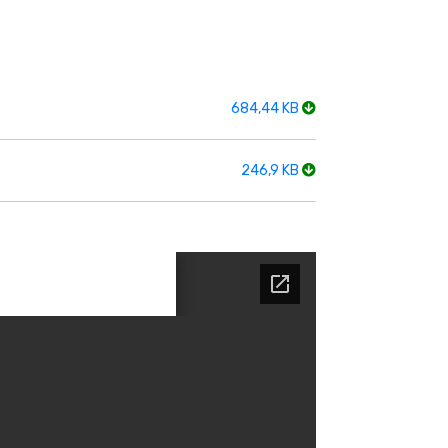
684,44 KB
246,9 KB