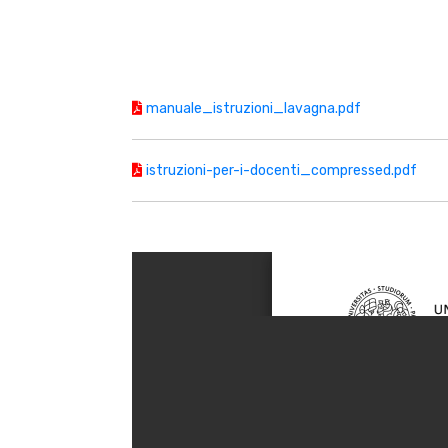
manuale_istruzioni_lavagna.pdf
istruzioni-per-i-docenti_compressed.pdf